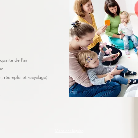
ualité de l’air
que
n, réemploi et recyclage)
.
Mentions légales