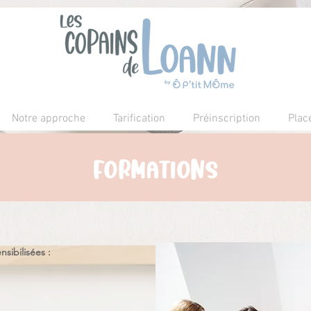
Notre approche
Tarification
Préinscription
Plac
formations
sibilisées :