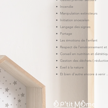
Incendie
Manipulation extincteurs
Initiation snoezelen
Langage des signes
Portage
Les émotions de l’enfant
Respect de l’environnement et q
Conseil en nutrition et diététi
Gestion des déchets ( réductio
Eveil à la nature
Et bien d’autre encore à venir ..