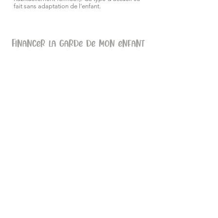
fait sans adaptation de l’enfant.
Financer la garde de mon enfant
LA PAJE
La Prestation d’Accueil du Jeune Enfant
est versée directement aux familles (on
parle de Complément de Mode de
Garde) en fonction des revenus et de la
composition familiale.
Pour percevoir la PAJE, la famille doit
respecter deux prérequis :
15% de la dépense reste à sa charge
L’enfant doit à minima fréquenter 16
heures par mois la structure d’accueil.
Depuis le 1er juin 2012, le montant de
l'aide de la CAF est majoré de 3
0% si un