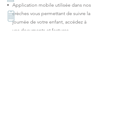
Application mobile utilisée dans nos
crèches vous permettant de suivre la
journée de votre enfant, accédez à
vos documents et factures,
communiquer avec la crèche durant
la journée, photos des activités de la
journées…
Fonctionnement
La micro-crèche a une capacité
d’accueil journalière de 12 enfants
âgés de 3 mois à 4 ans révolus.
Horaires de la micro-crèche :
07h45
-
18h45